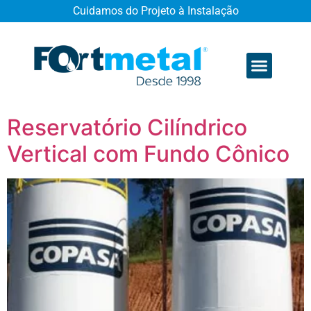
Cuidamos do Projeto à Instalação
Quem somos
Reservatório Cilíndrico
Vertical com Fundo Cônico