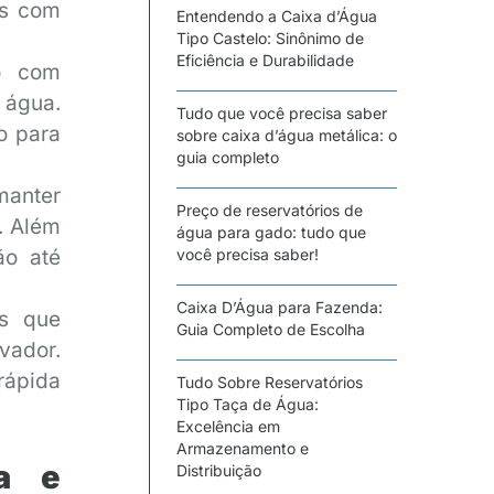
is com
Entendendo a Caixa d’Água
Tipo Castelo: Sinônimo de
Eficiência e Durabilidade
o com
 água.
Tudo que você precisa saber
o para
sobre caixa d’água metálica: o
guia completo
manter
Preço de reservatórios de
. Além
água para gado: tudo que
ão até
você precisa saber!
Caixa D’Água para Fazenda:
as que
Guia Completo de Escolha
vador.
rápida
Tudo Sobre Reservatórios
Tipo Taça de Água:
Excelência em
Armazenamento e
ia e
Distribuição