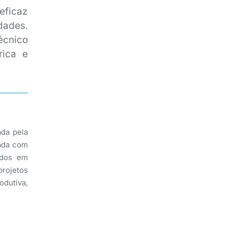
eficaz
dades.
écnico
rica e
ada pela
pada com
zados em
rojetos
dutiva,