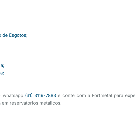
o de Esgotos;
na;
a;
do whatsapp
(31) 3119-7883
e conte com a Fortmetal para expe
em reservatórios metálicos.