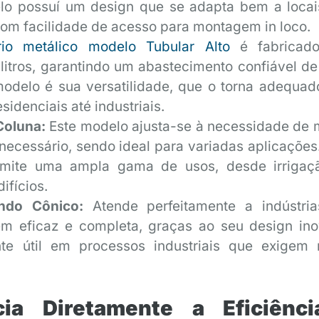
o possuí um design que se adapta bem a loca
com facilidade de acesso para montagem in loco.
ório metálico modelo Tubular Alto
é fabricad
 litros, garantindo um abastecimento confiável de
modelo é sua versatilidade, que o torna adequad
sidenciais até industriais.
Coluna:
Este modelo ajusta-se à necessidade de 
necessário, sendo ideal para variadas aplicações
ermite uma ampla gama de usos, desde irrigaç
ifícios.
undo Cônico:
Atende perfeitamente a indústri
 eficaz e completa, graças ao seu design ino
te útil em processos industriais que exigem 
cia Diretamente a Eficiênc