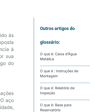
Outros artigos do
ido às
mposta
glossário:
ncia à
O que é: Caixa d’Água
or sua
Metálica
ngo do
O que é : Instruções de
Montagem
O que é: Relatório de
cações
Inspeção
. O aço
O que é: Base para
idade,
Reservatório