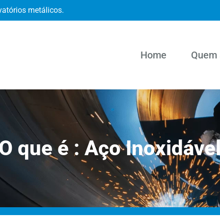
vatórios metálicos.
Home
Quem 
O que é : Aço Inoxidáve