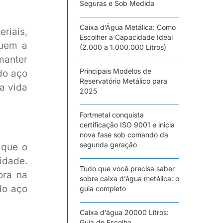
Seguras e Sob Medida
Caixa d’Água Metálica: Como
riais,
Escolher a Capacidade Ideal
luem a
(2.000 a 1.000.000 Litros)
manter
Principais Modelos de
do aço
Reservatório Metálico para
a vida
2025
Fortmetal conquista
certificação ISO 9001 e inicia
nova fase sob comando da
segunda geração
 que o
idade.
Tudo que você precisa saber
ora na
sobre caixa d’água metálica: o
do aço
guia completo
Caixa d’água 20000 Litros:
Guia de Escolha