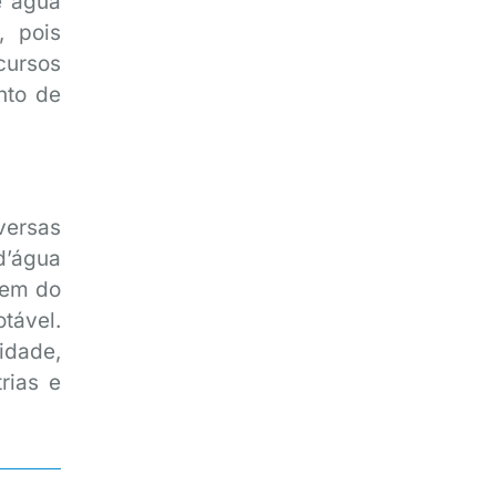
e água
, pois
cursos
nto de
versas
d’água
zem do
tável.
lidade,
rias e