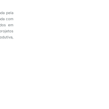
ada pela
pada com
zados em
rojetos
dutiva,