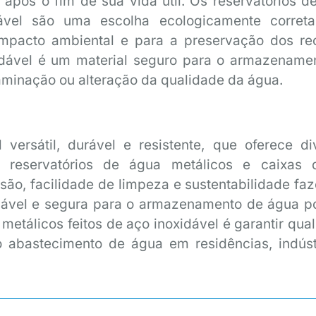
após o fim de sua vida útil. Os reservatórios d
dável são uma escolha ecologicamente correta
mpacto ambiental e para a preservação dos re
xidável é um material seguro para o armazename
aminação ou alteração da qualidade da água.
versátil, durável e resistente, que oferece di
 reservatórios de água metálicos e caixas 
osão, facilidade de limpeza e sustentabilidade fa
iável e segura para o armazenamento de água po
 metálicos feitos de aço inoxidável é garantir qua
o abastecimento de água em residências, indúst