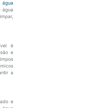
e água
e água
limpar,
ável é
osão e
limpos
ímicos
ntir a
zado e