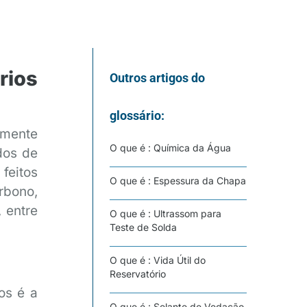
rios
Outros artigos do
glossário:
amente
O que é : Química da Água
dos de
feitos
O que é : Espessura da Chapa
rbono,
 entre
O que é : Ultrassom para
Teste de Solda
O que é : Vida Útil do
Reservatório
os é a
O que é : Selante de Vedação