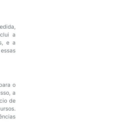
edida,
clui a
s, e a
 essas
para o
sso, a
cio de
ursos.
ências