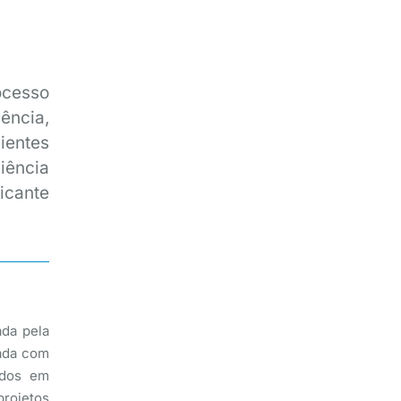
cesso
ência,
ientes
iência
icante
ada pela
pada com
zados em
rojetos