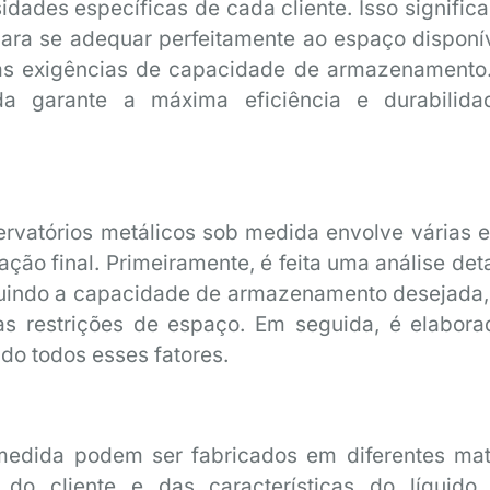
dades específicas de cada cliente. Isso significa
para se adequar perfeitamente ao espaço disponív
 e às exigências de capacidade de armazenamento
da garante a máxima eficiência e durabilid
rvatórios metálicos sob medida envolve várias e
alação final. Primeiramente, é feita uma análise de
luindo a capacidade de armazenamento desejada, 
as restrições de espaço. Em seguida, é elabor
do todos esses fatores.
medida podem ser fabricados em diferentes mate
o cliente e das características do líquido