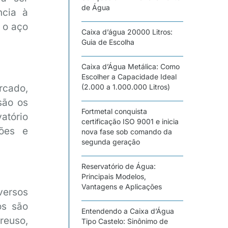
de Água
ncia à
 o aço
Caixa d’água 20000 Litros:
Guia de Escolha
Caixa d’Água Metálica: Como
Escolher a Capacidade Ideal
rcado,
(2.000 a 1.000.000 Litros)
são os
Fortmetal conquista
vatório
certificação ISO 9001 e inicia
ções e
nova fase sob comando da
segunda geração
Reservatório de Água:
Principais Modelos,
Vantagens e Aplicações
versos
os são
Entendendo a Caixa d’Água
reuso,
Tipo Castelo: Sinônimo de