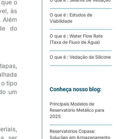
 que o
el, às
O que é : Estudos de
. Além
Viabilidade
ade do
O que é : Water Flow Rate
(Taxa de Fluxo de Água)
O que é : Vedação de Silicone
tapas,
talhada
o tipo
Conheça nosso blog:
ado um
Principais Modelos de
Reservatório Metálico para
2025
riais,
Reservatórios Copasa:
 a ser
Soluções em Armazenamento