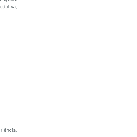
dutiva,
riência,